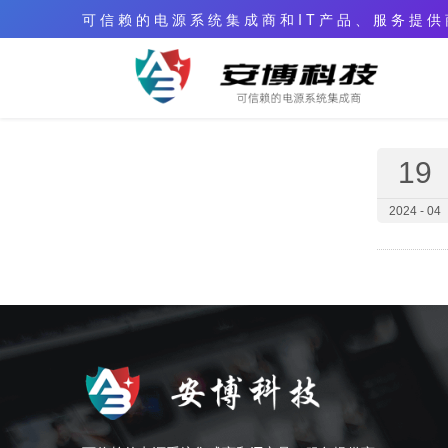
可 信 赖 的 电 源 系 统 集 成 商 和 I T 产 品 、 服 务 提 供
19
2024 - 04