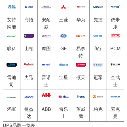
艾特
海悟
安耐
三菱
华为
先控
依米
网能
威
康
联科
山顿
摩图
GE
易事
商宇
PCM
特
雷迪
力迅
雷诺
宝星
硕天
冠军
金武
司
士
士
鸿宝
ABB
雷乐
英威
柏克
索克
捷益
士
腾
曼
达
UPS品牌一览表