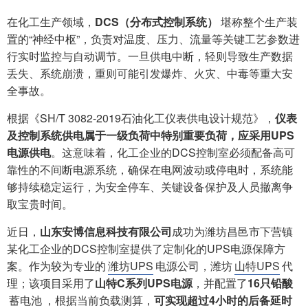
在化工生产领域，
DCS（分布式控制系统）
堪称整个生产装
置的“神经中枢”，负责对温度、压力、流量等关键工艺参数进
行实时监控与自动调节。一旦供电中断，轻则导致生产数据
丢失、系统崩溃，重则可能引发爆炸、火灾、中毒等重大安
全事故。
根据《SH/T 3082-2019石油化工仪表供电设计规范》，
仪表
及控制系统供电属于一级负荷中特别重要负荷，应采用UPS
电源供电
。这意味着，化工企业的DCS控制室必须配备高可
靠性的不间断电源系统，确保在电网波动或停电时，系统能
够持续稳定运行，为安全停车、关键设备保护及人员撤离争
取宝贵时间。
近日，
山东安博信息科技有限公司
成功为潍坊昌邑市下营镇
某化工企业的DCS控制室提供了定制化的UPS电源保障方
案。作为较为专业的
潍坊UPS
电源公司，潍坊
山特UPS
代
理；该项目采用了
山特C系列UPS电源
，并配置了
16只铅酸
蓄电池
，根据当前负载测算，
可实现超过4小时的后备延时