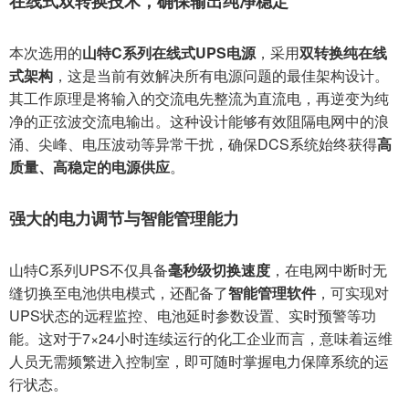
在线式双转换技术，确保输出纯净稳定
本次选用的
山特C系列在线式UPS电源
，采用
双转换纯在线
式架构
，这是当前有效解决所有电源问题的最佳架构设计。
其工作原理是将输入的交流电先整流为直流电，再逆变为纯
净的正弦波交流电输出。这种设计能够有效阻隔电网中的浪
涌、尖峰、电压波动等异常干扰，确保DCS系统始终获得
高
质量、高稳定的电源供应
。
强大的电力调节与智能管理能力
山特C系列UPS不仅具备
毫秒级切换速度
，在电网中断时无
缝切换至电池供电模式，还配备了
智能管理软件
，可实现对
UPS状态的远程监控、电池延时参数设置、实时预警等功
能。这对于7×24小时连续运行的化工企业而言，意味着运维
人员无需频繁进入控制室，即可随时掌握电力保障系统的运
行状态。