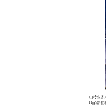
山特业务
响的新征