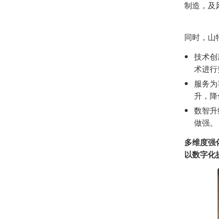
制造，及
同时，山
技术创
术进行
服务为
升，降
数智升
做强。
多维度强
以数字化