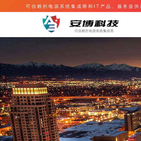
可 信 赖 的 电 源 系 统 集 成 商 和 I T 产 品 、 服 务 提 供