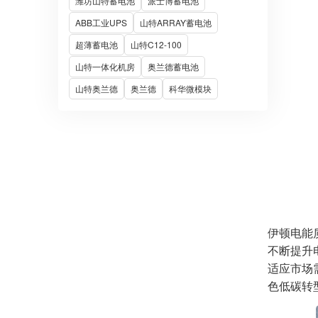
潍坊山特蓄电池
派士博蓄电池
ABB工业UPS
山特ARRAY蓄电池
超薄蓄电池
山特C12-100
山特一体化机房
奥兰德蓄电池
山特奥兰德
奥兰德
科华微模块
伊顿电能
不断提升
适应市场
色低碳转