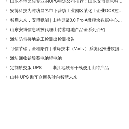
山东本地比较专业的UPS电源公司推荐：山东安博信息科技有限公司（潍坊）
安博科技为潍坊昌邑市下营镇工业园区某化工企业DCS控制室提供UPS电源保障方案
智启未来，安博赋能 | 山特灵聚3.0 Pro-A微模块数据中心，为企业数字化转型按下“加速键”
山东安博信息科技代理山特蓄电池产品全系列介绍
潍坊防雷接地施工检测出检测报告
可信节碳，全程陪伴 | 维谛技术（Vertiv）系统化推进数据中心节能改造
潍坊回收铅酸蓄电池锂电池
定制轨交版 UPS —— 浙江地铁骨干线使用山特产品
山特 UPS 助车企巨头驶向智慧未来