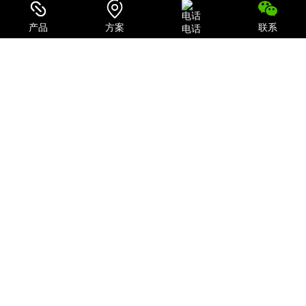
致力于为用户提供最全面的电力保护及机房一体化解决方案；
产品
方案
联系
电话
关注我们
关注微信公众号
探索企业抖音