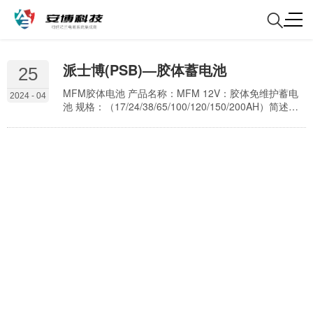
派士博(PSB)—胶体蓄电池
25
MFM胶体电池 产品名称：MFM 12V：胶体免维护蓄电
2024 - 04
池 规格：（17/24/38/65/100/120/150/200AH）简述：
设计使用寿命： 12年(20 oC)气相二氧化硅配制优质胶
体，电解液分布均匀 ，不存在酸液分层现象；电解液固
定在胶质中，不会发生泄漏。固体凝胶电解质，无内部
短路，热容量大，热消耗能力强，无一般电池(吸附式)易
产生的热失控现象。 一、产品特性： 设计使用寿命：
12…