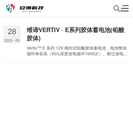
维谛VERTIV · E系列胶体蓄电池(铅酸
28
胶体)
2025 - 05
Vertiv™ E 系列 12V 阀控式铅酸胶体蓄电池，电池整体
循环寿命高（50%深度放电循环1600次）、耐过放电、
可以长期不充足电又进行放电，适合工业现场的典型应
用。正负极板栅采用耐蚀铅钙锡多元合金，电解质材料
采用气相二氧化硅制作的胶体电解液，其富液量设计、
气体再化合设计、极板固化工艺、化成工艺保证了蓄电
池具有抗深放电性能、欠充电循环性能和安全性与可靠
性，非常适合工业现场应用的要求。 • 15…