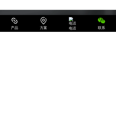
产品
方案
联系
电话
可信赖的电源系统集成商和IT产品、服务提供商
致力于为用户提供最全面的电力保护及机房一体化解决方案；
关注我们