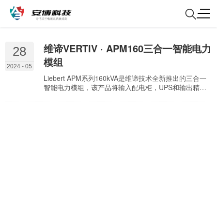
维谛VERTIV · APM160三合一智能电力
28
模组
2024 - 05
Liebert APM系列160kVA是维谛技术全新推出的三合一
智能电力模组，该产品将输入配电柜，UPS和输出精密
配电柜三者合而为一，节省占地和安装时间67%。此
外，APM160还具有创新，极致可靠，高效节能，灵活部
署的特点，边缘计算多场景应用对供配电系统的占地、
智能管理提出了新的挑战。 维谛技术基于业内领先的
IDC动力保障和智能供配电管理技术，应势推出 Liebert®
APM 系列 160kV…