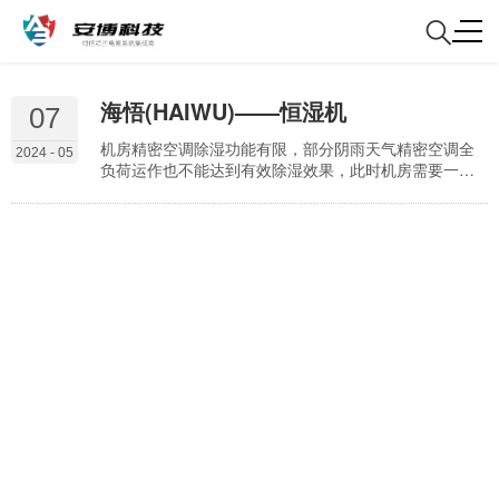
海悟(HAIWU)——恒湿机
07
机房精密空调除湿功能有限，部分阴雨天气精密空调全
2024 - 05
负荷运作也不能达到有效除湿效果，此时机房需要一台
除湿加湿用恒湿机；海悟对此设计的节能型恒湿机产品
专业面向阴雨潮湿机房专用 湿度直接影响服务器运行安
全与运行寿命，过低的湿度会造成静电，从而危害服务
器安全，对此设计的节能型恒湿机产品 新型末端、数据
中心、计算机机房、通信机房 湿膜加湿、制冷除湿大容
量储水槽，自动补水节水降耗加湿除湿相互独立七寸大
触摸屏，具…