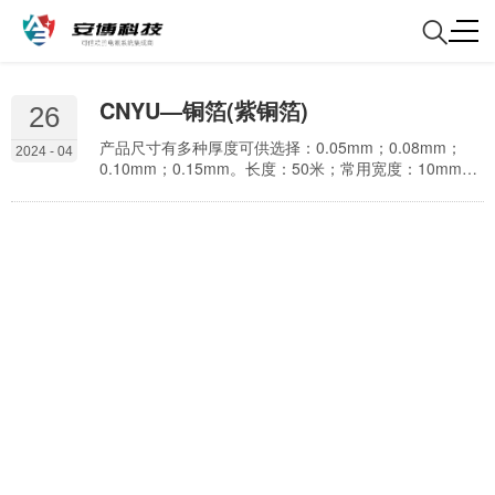
CNYU—铜箔(紫铜箔)
26
产品尺寸有多种厚度可供选择：0.05mm；0.08mm；
2024 - 04
0.10mm；0.15mm。长度：50米；常用宽度：10mm，
15mm，20mm等宽度：2mm–310mm之间可任意定
做。 产品用途及说明 防静电地板安装时，接地铜排和接
地铜箔的主要作用：是提供有效的接地路径，以便将静
电引导到地面。它们可以降低静电积累和放电的风险，
保护敏感设备免受静电损害，并提供安全的工作环境。
1、静电消散：接…