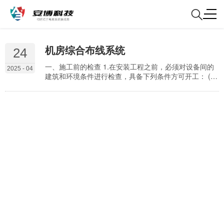
机房综合布线系统
24
一、施工前的检查 1.在安装工程之前，必须对设备间的
2025 - 04
建筑和环境条件进行检查，具备下列条件方可开工： (1)
设备间的土建工程已全部竣工，室内墙壁已充分干燥。
设备间门的高度和宽度应不妨碍设备的搬运，房门锁和
钥匙齐全; (2)设备间地面应平整光洁，预留暗管、地槽和
孔洞的数量、位置、尺寸均应符合工艺设计要求; (3)电源
已经接入设备间，应满足施工需要; (4)设备间的通风管道
应清扫干净，空气调节设备应安装…