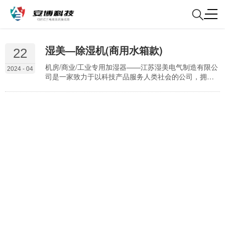
湿美—除湿机(商用水箱款)
22
机房/商业/工业专用加湿器——江苏湿美电气制造有限公
2024 - 04
司是一家致力于以科技产品服务人类社会的公司，拥有
40000平方生产厂房，先进全自动流水线,专业技术和丰
富的制造经验。公司主要开发设计：各种除湿机产品、
加湿器产品、防爆产品、精密空调产品、恒温恒湿机产
品、转轮除湿机、定制型产品等。湿美电气系列产品具
有“超强除湿、节能环保、噪音小”等优点,产品均通过
3C、CQC、CE、GS、ISO9001等认证。 公…