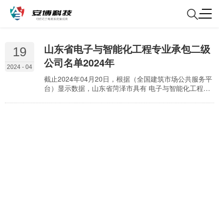
山东省电子与智能化工程专业承包二级
19
公司名单2024年
2024 - 04
截止2024年04月20日，根据（全国建筑市场公共服务平
台）显示数据，山东省菏泽市具有 电子与智能化工程专
业承包二级 资质公司，（济南+青岛因平台数据显示不全
仅显示450名）名单如下： 济南市 青岛市 淄博市 枣庄市
东营市 烟台市 潍坊市 济宁市 泰安市 威海市 日照市 临
沂市 德州市 聊城市 滨州市 菏泽市 山东省电子与智能化
工程专业承包二级公司名单2024年