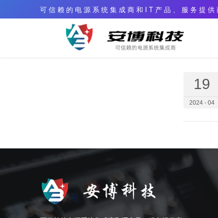
可 信 赖 的 电 源 系 统 集 成 商 和 I T 产 品 、 服 务 提 供
19
2024 - 04