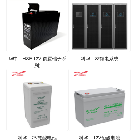
华申—HSF 12V(前置端子系
科华—S³锂电系统
列)
科华—2V铅酸电池
科华—12V铅酸电池