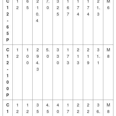
C
1
6
2
7.
3
1
1
1
2
M
1
2
5
1
0
2
6
7
7
1.
6
2
0.
5
7
4
4
3
-
4
6
5
P
C
1
1
2
5.
3
1
2
2
3
M
1
2
0
9
0
3
7
1
1
1.
8
2
0
4.
0
3
3
9
1
-
3
1
0
0
P
C
1
1
3
4.
4
1
2
2
3
M
1
2
2
5
5
0
7
2
2
6.
8