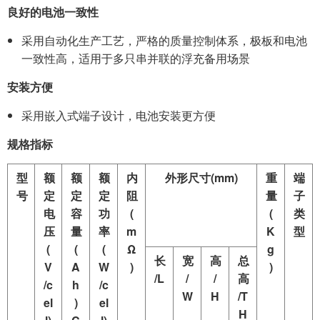
良好的电池一致性
采用自动化生产工艺，严格的质量控制体系，极板和电池
一致性高，适用于多只串并联的浮充备用场景
安装方便
采用嵌入式端子设计，电池安装更方便
规格指标
型
额
额
额
内
外形尺寸(mm)
重
端
号
定
定
定
阻
量
子
电
容
功
(
(
类
压
量
率
m
K
型
(
(
(
Ω
g
长
宽
高
总
V
A
W
)
)
/L
/
/
高
/c
h
/c
W
H
/T
el
)
el
H