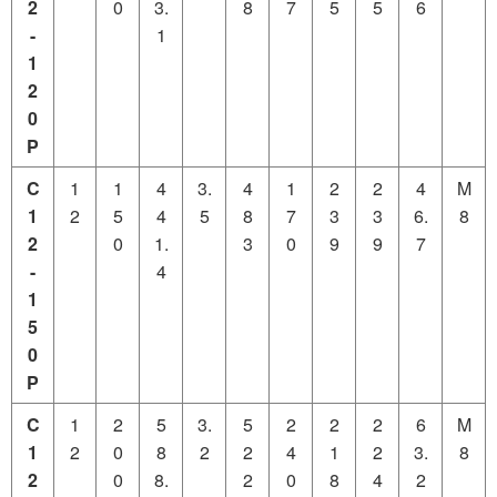
2
0
3.
8
7
5
5
6
-
1
1
2
0
P
C
1
1
4
3.
4
1
2
2
4
M
1
2
5
4
5
8
7
3
3
6.
8
2
0
1.
3
0
9
9
7
-
4
1
5
0
P
C
1
2
5
3.
5
2
2
2
6
M
1
2
0
8
2
2
4
1
2
3.
8
2
0
8.
2
0
8
4
2