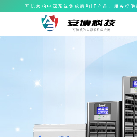
可 信 赖 的 电 源 系 统 集 成 商 和 I T 产 品 、 服 务 提 供