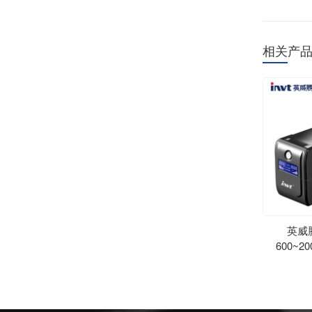
相关产
英威腾
600~2