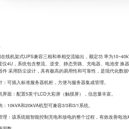
点
列在线机架式UPS兼容三相和单相交流输出，额定功 率为10~40kVA
A高度仅4U，系统包含整流、逆变、静态旁路、充电器、电池变 
器件 采⽤防尘设计，具有极高的易用性和可靠性，是现代化数据
计：可插入标准服务器机柜，方便与服务器集成管理。
机界面：配置5英寸LCD大彩屏（触摸屏），信息量丰富。
：10kVA和20kVA机型可兼容3/3和3/1系统。
管理：该系统能智能控制充电和放电的整个过程，有效改善电池
率因数。