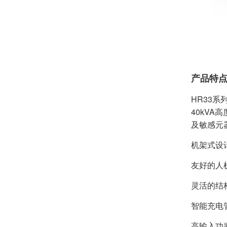
产品特
HR33系
40kV
及敏感元
机架式设
友好的人
灵活的结构
智能充电
高输入功