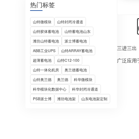
热门标签
山特微模块
山特封闭冷通道
山特胶体蓄电池
山特蓄电池山东
潍坊山特蓄电池
派士博蓄电池
三进三出
ABB工业UPS
山特ARRAY蓄电池
广泛应用
超薄蓄电池
山特C12-100
山特一体化机房
奥兰德蓄电池
山特奥兰德
奥兰德
科华微模块
科华模块化数据中心
科华封闭冷通道
PSB派士博
潍坊电池架
山东电池架定制