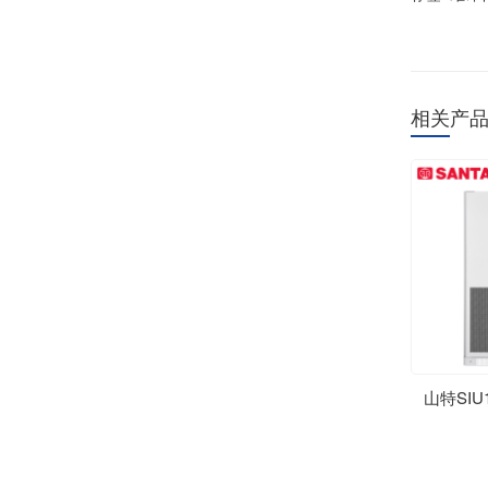
相关产
山特SIU1