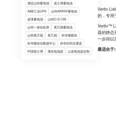
潍坊山特蓄电池
派士博蓄电池
Verti
ABB工业UPS
山特ARRAY蓄电池
的，专用于
超薄蓄电池
山特C12-100
Verti
山特一体化机房
奥兰德蓄电池
器的静态
山特奥兰德
奥兰德
科华微模块
一步得以
科华模块化数据中心
科华封闭冷通道
最适合于:
PSB派士博
潍坊电池架
山东电池架定制