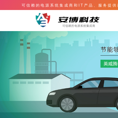
可 信 赖 的 电 源 系 统 集 成 商 和 I T 产 品 、 服 务 提 供