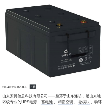
202405280822039
下载
山东安博信息科技有限公司——坐落于山东潍坊，是山东地
区较专业的UPS电源、
蓄电池
、
精密空调
、
微模块
、动环