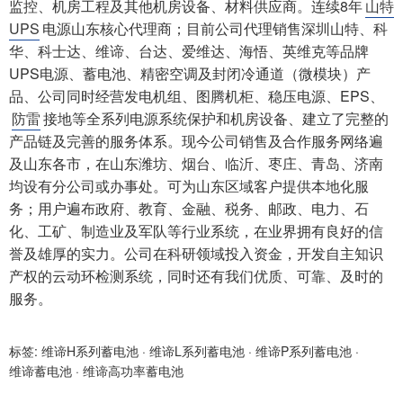
监控、机房工程及其他机房设备、材料供应商。连续8年
山特
UPS
电源山东核心代理商；目前公司代理销售深圳山特、科
华、科士达、维谛、台达、爱维达、海悟、英维克等品牌
UPS电源、蓄电池、精密空调及封闭冷通道（微模块）产
品、公司同时经营发电机组、图腾机柜、稳压电源、EPS、
防雷
接地等全系列电源系统保护和机房设备、建立了完整的
产品链及完善的服务体系。现今公司销售及合作服务网络遍
及山东各市，在山东潍坊、烟台、临沂、枣庄、青岛、济南
均设有分公司或办事处。可为山东区域客户提供本地化服
务；用户遍布政府、教育、金融、税务、邮政、电力、石
化、工矿、制造业及军队等行业系统，在业界拥有良好的信
誉及雄厚的实力。公司在科研领域投入资金，开发自主知识
产权的云动环检测系统，同时还有我们优质、可靠、及时的
服务。
标签:
维谛H系列蓄电池
·
维谛L系列蓄电池
·
维谛P系列蓄电池
·
维谛蓄电池
·
维谛高功率蓄电池