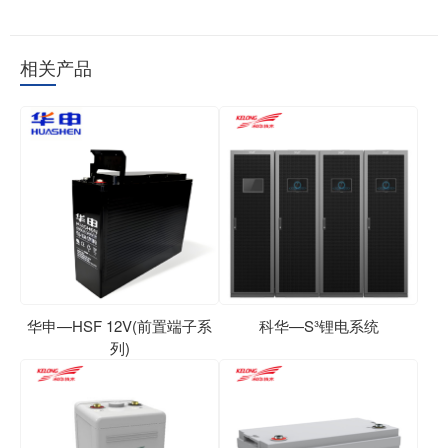
相关产品
华申—HSF 12V(前置端子系
科华—S³锂电系统
列)