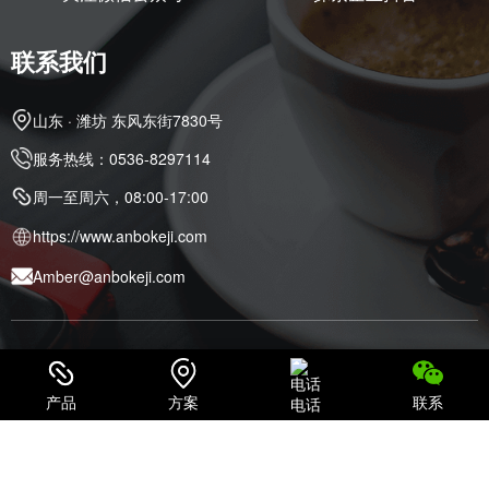
联系我们
山东 · 潍坊 东风东街7830号
服务热线：0536-8297114
周一至周六，08:00-17:00
https://www.anbokeji.com
Amber@anbokeji.com
© Copyright 2025
山东潍坊UPS电源、蓄电池、精密空调、模块化机
房 · 安博科技
All Rights Reserved.
产品
方案
联系
电话
鲁ICP备14034438号
鲁公网安备37070502000479号