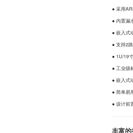
● 采用A
● 内置
● 嵌入
● 支持2
● 1U/
● 工业级
● 嵌入
● 简单
● 设计
丰富的