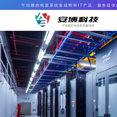
可 信 赖 的 电 源 系 统 集 成 商 和 I T 产 品 、 服 务 提 供