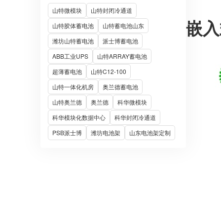
山特微模块
山特封闭冷通道
嵌入
山特胶体蓄电池
山特蓄电池山东
潍坊山特蓄电池
派士博蓄电池
ABB工业UPS
山特ARRAY蓄电池
超薄蓄电池
山特C12-100
山特一体化机房
奥兰德蓄电池
山特奥兰德
奥兰德
科华微模块
科华模块化数据中心
科华封闭冷通道
PSB派士博
潍坊电池架
山东电池架定制