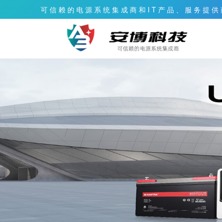
可 信 赖 的 电 源 系 统 集 成 商 和 I T 产 品 、 服 务 提 供