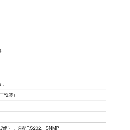
路
s，
厂预装）
7组），选配RS232、SNMP