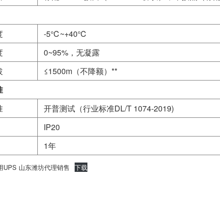
度
-5℃~+40℃
度
0~95%，无凝露
拔
≤1500m（不降额）**
准
准
开普测试（行业标准DL/T 1074-2019)
IP20
1年
UPS 山东潍坊代理销售
下载