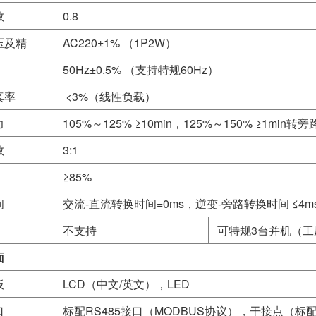
数
0.8
压及精
AC220±1% （1P2W）
50Hz±0.5% （支持特规60Hz）
真率
<3%（线性负载）
力
105%～125% ≥10min，125%～150% ≥1min转旁
数
3:1
≥85%
间
交流-直流转换时间=0ms，逆变-旁路转换时间 ≤4m
不支持
可特规3台并机（工
面
板
LCD（中文/英文），LED
口
标配RS485接口（MODBUS协议），干接点（标配