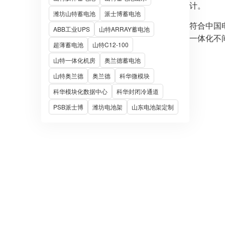
计。
潍坊山特蓄电池
派士博蓄电池
符合中国电
ABB工业UPS
山特ARRAY蓄电池
一体化不
超薄蓄电池
山特C12-100
山特一体化机房
奥兰德蓄电池
山特奥兰德
奥兰德
科华微模块
科华模块化数据中心
科华封闭冷通道
PSB派士博
潍坊电池架
山东电池架定制