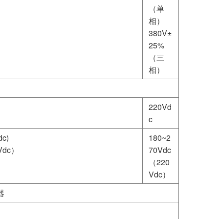
（单
相）
380V±
25%
（三
相）
220Vd
c
c)
180~2
Vdc）
70Vdc
（220
Vdc）
器